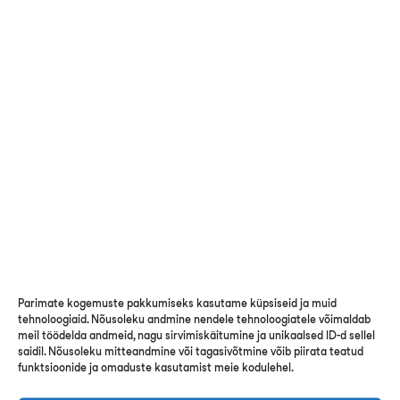
Registrikood: 10086190
KMKR: EE100015872
© 2024 Rand & Tuulberg. Kõik õigused kaitstud
Andmekaitsetingimused
Kontakt
Sharepoint
Parimate kogemuste pakkumiseks kasutame küpsiseid ja muid
tehnoloogiaid. Nõusoleku andmine nendele tehnoloogiatele võimaldab
meil töödelda andmeid, nagu sirvimiskäitumine ja unikaalsed ID-d sellel
saidil. Nõusoleku mitteandmine või tagasivõtmine võib piirata teatud
funktsioonide ja omaduste kasutamist meie kodulehel.