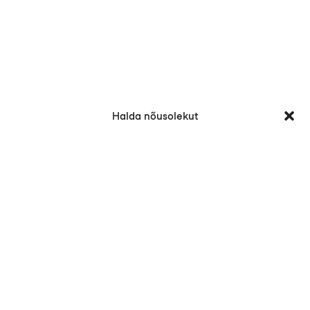
ETTEVÕTE
Meie lugu
Halda nõusolekut
Teenused
Meeskond
Kestlikkus
PROJEKTID
KONTAKT
UUDISED
VIHJELIIN