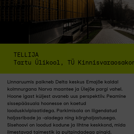
TELLIJA
Tartu Ülikool, TÜ Kinnisvaraosako
Linnaruumis paikneb Delta keskus Emajõe kaldal
kolmnurgana Narva maantee ja Ülejõe pargi vahel.
Hoone igast küljest avaneb uus perspektiiv. Peamine
sissepääsuala hoonesse on kaetud
looduskiviplaatidega. Parkimisala on liigendatud
haljasribade ja -aladega ning kõrghaljastusega.
Sisehoovi on loodud kodune ja lihtne keskkond, mida
ilmestavad taimestik ja puitpindadega pingid.