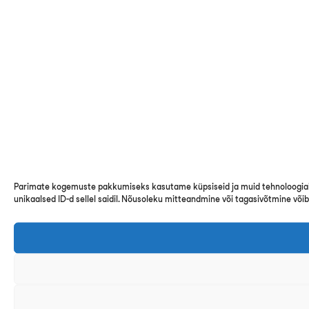
Parimate kogemuste pakkumiseks kasutame küpsiseid ja muid tehnoloogiaid
unikaalsed ID-d sellel saidil. Nõusoleku mitteandmine või tagasivõtmine või