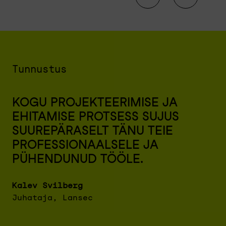
Tunnustus
KOGU PROJEKTEERIMISE JA
R
EHITAMISE PROTSESS SUJUS
T
SUUREPÄRASELT TÄNU TEIE
K
PROFESSIONAALSELE JA
T
PÜHENDUNUD TÖÖLE.
K
E
Kalev Svilberg
Juhataja, Lansec
Ta
Ju