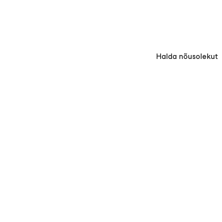
ÜHENDUST.
Võta ühendust
Halda nõusolekut
ETTEVÕTE
Meie lugu
Teenused
Meeskond
Kestlikkus