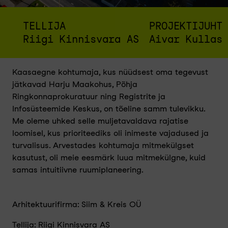
TELLIJA
PROJEKTIJUHT
Riigi Kinnisvara AS
Aivar Kullas
Kaasaegne kohtumaja, kus nüüdsest oma tegevust
jätkavad Harju Maakohus, Põhja
Ringkonnaprokuratuur ning Registrite ja
Infosüsteemide Keskus, on tõeline samm tulevikku.
Me oleme uhked selle muljetavaldava rajatise
loomisel, kus prioriteediks oli inimeste vajadused ja
turvalisus. Arvestades kohtumaja mitmekülgset
kasutust, oli meie eesmärk luua mitmekülgne, kuid
samas intuitiivne ruumiplaneering.
Arhitektuurifirma: Siim & Kreis OÜ
Tellija: Riigi Kinnisvara AS