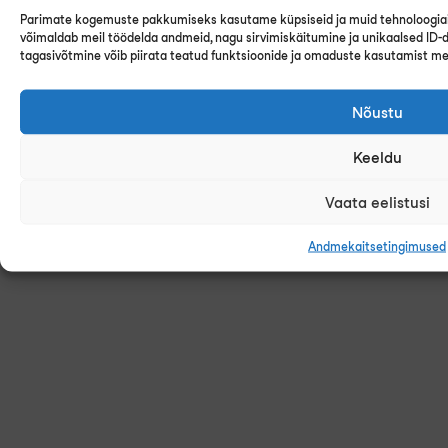
Parimate kogemuste pakkumiseks kasutame küpsiseid ja muid tehnoloogiai
võimaldab meil töödelda andmeid, nagu sirvimiskäitumine ja unikaalsed ID-d 
tagasivõtmine võib piirata teatud funktsioonide ja omaduste kasutamist me
Nõustu
Keeldu
Vaata eelistusi
Andmekaitsetingimused