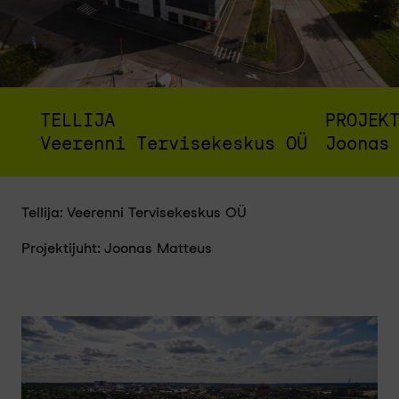
TELLIJA
PROJEK
Veerenni Tervisekeskus OÜ
Joonas
Tellija: Veerenni Tervisekeskus OÜ
Projektijuht: Joonas Matteus