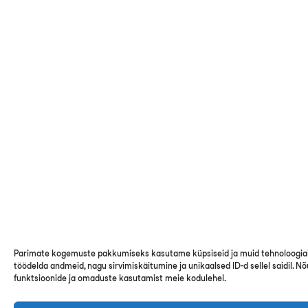
Parimate kogemuste pakkumiseks kasutame küpsiseid ja muid tehnoloogiai
töödelda andmeid, nagu sirvimiskäitumine ja unikaalsed ID-d sellel saidil. 
funktsioonide ja omaduste kasutamist meie kodulehel.