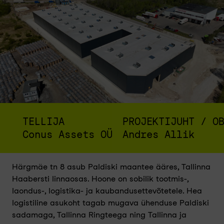
TELLIJA
PROJEKTIJUHT / O
Conus Assets OÜ
Andres Allik
Härgmäe tn 8 asub Paldiski maantee ääres, Tallinna
Haabersti linnaosas. Hoone on sobilik tootmis-,
laondus-, logistika- ja kaubandusettevõtetele. Hea
logistiline asukoht tagab mugava ühenduse Paldiski
sadamaga, Tallinna Ringteega ning Tallinna ja