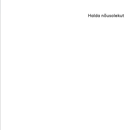
Halda nõusolekut
ETTEVÕTE
Meie lugu
Teenused
Meeskond
Kestlikkus
PROJEKTID
KONTAKT
UUDISED
VIHJELIIN