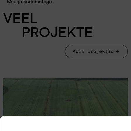
Muuga sadamatega.
VEEL
PROJEKTE
Kõik projektid