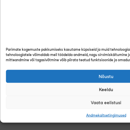
Parimate kogemuste pakkumiseks kasutame küpsiseid ja muid tehnoloogia
tehnoloogiatele võimaldab meil töödelda andmeid, nagu sirvimiskäitumine ja 
mitteandmine või tagasivõtmine võib piirata teatud funktsioonide ja omadu
Nõustu
Keeldu
Vaata eelistusi
Andmekaitsetingimused