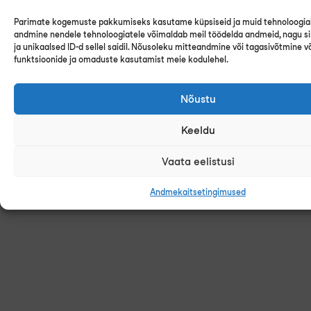
Andmekaitsetingimused
Parimate kogemuste pakkumiseks kasutame küpsiseid ja muid tehnoloogia
andmine nendele tehnoloogiatele võimaldab meil töödelda andmeid, nagu s
Kontakt
ja unikaalsed ID-d sellel saidil. Nõusoleku mitteandmine või tagasivõtmine võ
funktsioonide ja omaduste kasutamist meie kodulehel.
Sharepoint
Nõustu
Keeldu
Vaata eelistusi
Andmekaitsetingimused