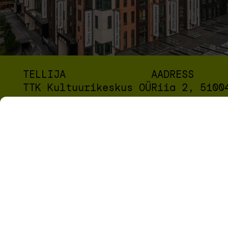
TELLIJA
AADRESS
TTK Kultuurikeskus OÜ
Riia 2, 5100
Meie põhieesmärgiks oli mitte ainult ehitada hoone,
vaid luua keskkond, mis toetab üürnike äritegevust
parimal viisil. Aitasime kaasa suuremate ruumide
loomisele, võimaldades üürnikele
laiendamisvõimalusi ja optimaalseid töötingimusi.
Usaldusväärse ettevõttena seisime selle eest, et
kliendid saaksid kasu parimatest võimalustest ja
lahendustest.